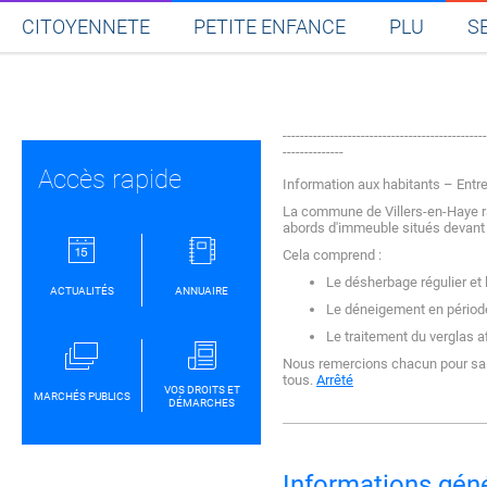
CITOYENNETE
PETITE ENFANCE
PLU
S
Partager sur Facebook
Partager sur Twitt
Partager s
Par
-----------------------------------------------
--------------
Accès rapide
Information aux habitants – Entr
La commune de Villers-en-Haye rap
abords d'immeuble situés devant 
Cela comprend :
Le désherbage régulier et 
ACTUALITÉS
ANNUAIRE
Le déneigement en période
Le traitement du verglas af
Nous remercions chacun pour sa vi
tous.
Arrêté
VOS DROITS ET
MARCHÉS PUBLICS
DÉMARCHES
Informations gén