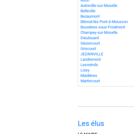
Atton
Autreville-sur-Moselle
Belleville
Bezaumont
Blénod-lès-Pont-à-Mousson
Bouxières-sous-Froidmont
Champey-sur-Moselle
Dieulouard
Gézoncourt
Griscourt
JEZAINVILLE
Landremont
Lesménils
Loisy
Maidières
Martincourt
Les élus