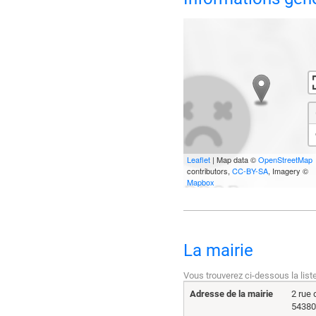
Leaflet
| Map data ©
OpenStreetMap
contributors,
CC-BY-SA
, Imagery ©
Mapbox
La mairie
Vous trouverez ci-dessous la list
Adresse de la mairie
2 rue 
54380