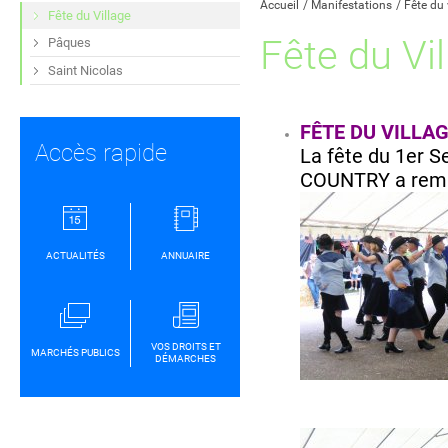
Accueil
Manifestations
Fête du 
Fête du Village
Fête du Vi
Pâques
Saint Nicolas
FÊTE DU VILLAG
Accès rapide
La fête du 1er 
COUNTRY a rempo
ACTUALITÉS
ANNUAIRE
VOS DROITS ET
MARCHÉS PUBLICS
DÉMARCHES