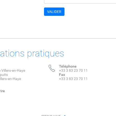
ations pratiques
Téléphone
e Villers-en-Haye
+33 3 83 23 70 11
puits
Fax
llers-en-Haye
+33 3 83 23 70 11
ire