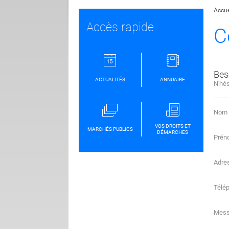
Accue
Accès rapide
C
Bes
ACTUALITÉS
ANNUAIRE
N'hés
Nom
VOS DROITS ET
MARCHÉS PUBLICS
DÉMARCHES
Prén
Adre
Télé
Mes