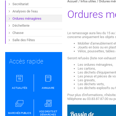
Accueil
Infos utiles
Ordures mé
Secrétariat
Ordures m
Analyses de l'eau
Ordures ménagères
Déchetterie
Chasse
Le ramassage aura lieu du 15 au 2
concerne uniquement les objets s
Salle des Fêtes
Mobilier d'ameublement et
Jouets en bois ou en plasti
Vélos, poussettes, tables
Seront refusés
(liste non exhausti
Accès rapide
Les ordures ménagères,
Les cartons,
Les déchets d'équipement é
Les pneus et pièces de voi
Les gravats,
Les déchets verts,
Les déchets explosifs ou 
ACTUALITÉS
ANNUAIRE
Pour plus d'informations, n'hés
téléphone au 03.83.87.87.00 ou p
VOS DROITS ET
MARCHÉS PUBLICS
DÉMARCHES